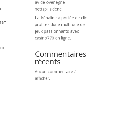
av de overlegne
м
nettspillsidene
Ladrénaline à portée de clic
ает
profitez dune multitude de
jeux passionnants avec
casino770 en ligne,
п к
Commentaires
récents
Aucun commentaire à
afficher.