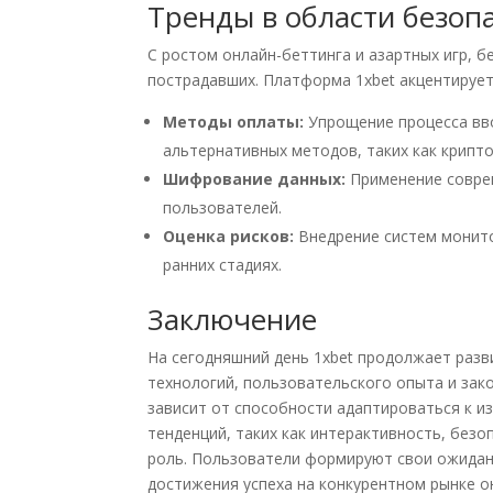
Тренды в области безоп
С ростом онлайн-беттинга и азартных игр, 
пострадавших. Платформа 1xbet акцентирует
Методы оплаты:
Упрощение процесса вво
альтернативных методов, таких как крипт
Шифрование данных:
Применение совре
пользователей.
Оценка рисков:
Внедрение систем монито
ранних стадиях.
Заключение
На сегодняшний день 1xbet продолжает разв
технологий, пользовательского опыта и за
зависит от способности адаптироваться к и
тенденций, таких как интерактивность, без
роль. Пользователи формируют свои ожидан
достижения успеха на конкурентном рынке 