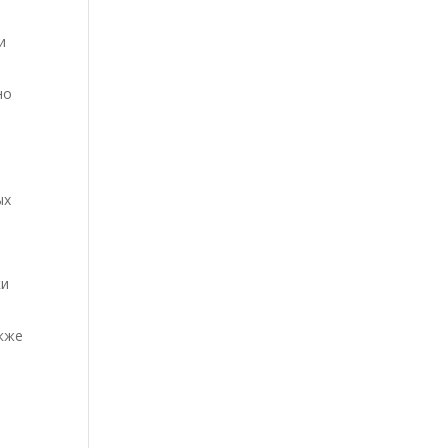
и
но
ых
к
ки
акже