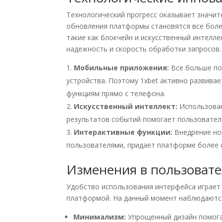
Технологический прогресс оказывает значи
обновления платформы становятся все боле
такие как блокчейн и искусственный интелле
надежность и скорость обработки запросов.
Мобильные приложения:
Все больше по
устройства. Поэтому 1xbet активно развива
функциям прямо с телефона.
Искусственный интеллект:
Использован
результатов событий помогает пользовател
Интерактивные функции:
Внедрение нов
пользователями, придает платформе более 
Изменения в пользоват
Удобство использования интерфейса играет 
платформой. На данный момент наблюдаютс
Минимализм:
Упрощенный дизайн помогае