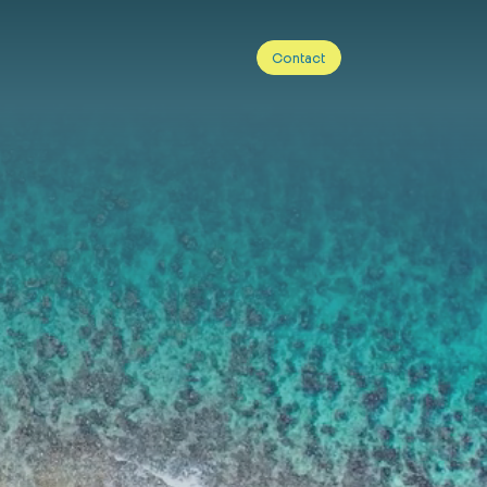
Contact