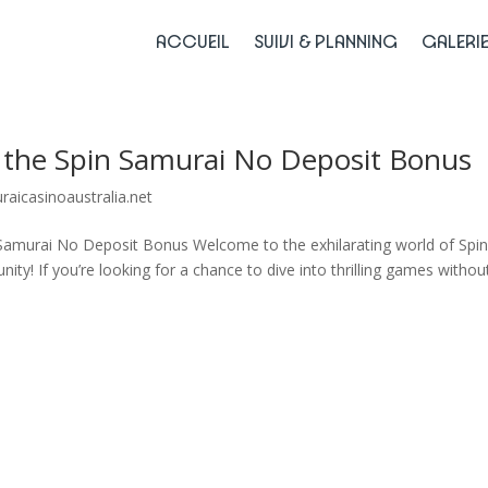
ACCUEIL
SUIVI & PLANNING
GALERI
h the Spin Samurai No Deposit Bonus
raicasinoaustralia.net
Samurai No Deposit Bonus Welcome to the exhilarating world of Spi
y! If you’re looking for a chance to dive into thrilling games withou