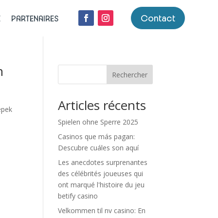
Contact
E
PARTENAIRES
n
Rechercher
Articles récents
épek
Spielen ohne Sperre 2025
Casinos que más pagan:
Descubre cuáles son aquí
Les anecdotes surprenantes
des célébrités joueuses qui
ont marqué l'histoire du jeu
betify casino
Velkommen til nv casino: En