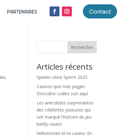
Contact
E
PARTENAIRES
Rechercher
Articles récents
lia,
Spielen ohne Sperre 2025
Casinos que más pagan:
Descubre cuáles son aquí
Les anecdotes surprenantes
des célébrités joueuses qui
ont marqué l'histoire du jeu
betify casino
Velkommen til nv casino: En