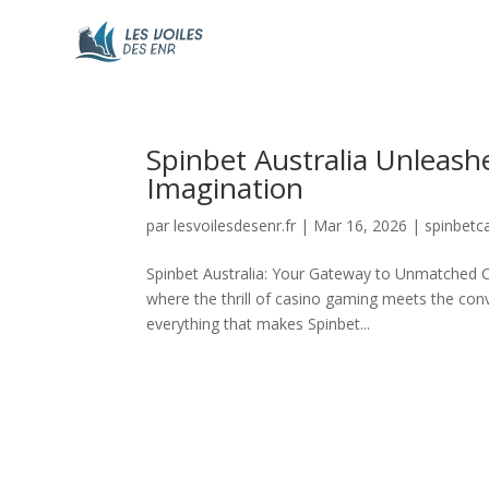
Spinbet Australia Unleash
Imagination
par
lesvoilesdesenr.fr
|
Mar 16, 2026
|
spinbetc
Spinbet Australia: Your Gateway to Unmatched Ca
where the thrill of casino gaming meets the conve
everything that makes Spinbet...