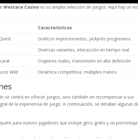
de
Westace Casino
es su amplia selección de juegos. Aquí hay un vi
Características
 Quest
Gráficos impresionantes, jackpots progresivos
Diversas variantes, interacción en tiempo real
carat
Crupieres reales, transmisión en alta definición
uces Wild
Dinámica competitiva, múltiples manos
ones
lo se centra en ofrecer juegos, sino también en recompensar a sus
gral de la experiencia de juego. A continuación, se detallan algunas d
quete para nuevos jugadores que incluye giros gratis y un porcentaje