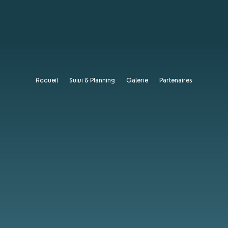
Accueil
Suivi & Planning
Galerie
Partenaires