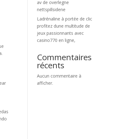
av de overlegne
nettspillsidene
Ladrénaline à portée de clic
profitez dune multitude de
jeux passionnants avec
casino770 en ligne,
se
a.
Commentaires
récents
Aucun commentaire à
ear
afficher.
edas
ando