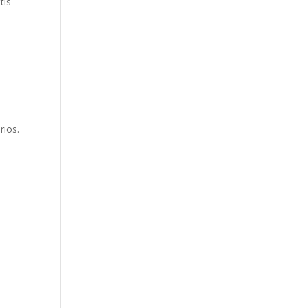
tis
rios.