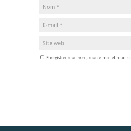
Enregistrer mon nom, mon e-mail et mon si