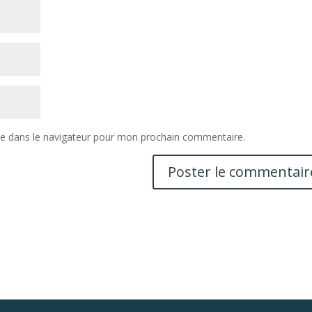
te dans le navigateur pour mon prochain commentaire.