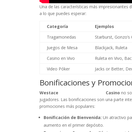
Una de las características más impresionantes 
a lo que puedes esperar:
Categoría
Ejemplos
Tragamonedas
Starburst, Gonzo’s
Juegos de Mesa
Blackjack, Ruleta
Casino en Vivo
Ruleta en Vivo, Bac
Video Póker
Jacks or Better, De
Bonificaciones y Promoci
Westace
https://westace1.es/
Casino
no so
jugadores. Las bonificaciones son una parte inte
promociones más populares:
Bonificación de Bienvenida:
Un atractivo pa
aumento en el primer depósito.