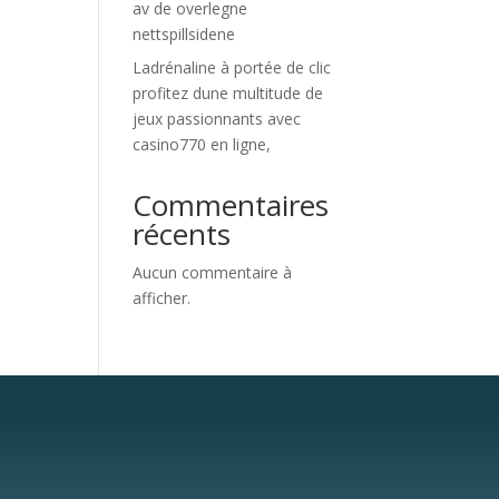
av de overlegne
nettspillsidene
Ladrénaline à portée de clic
profitez dune multitude de
jeux passionnants avec
casino770 en ligne,
Commentaires
récents
Aucun commentaire à
afficher.