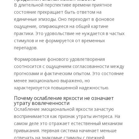
В длительной перспективе времени приятное
состояние прекращает быть ответом на
единичные эпизоды. Оно переходит в фоновое
ощущение, опирающееся на общей картине
практики. Это удовольствие не нуждается в частых
стимулов и не формируется от временных
перепадов.
Формирование фонового удовлетворения
соотносится с ощущением согласованности между
прогнозами и фактическим опытом. Это состояние
менее эмоционально выражено, но
характеризуется повышенной надежностью.
Почему ослабление яркости не означает
утрату вовлеченности
Ослабление эмоциональной яркости зачастую
воспринимается как признак утраты интереса. На
самом деле это отражает естественный механизм
привыкания. Нервная система начинает меньше
отвечать на знакомые стимулы с прежней