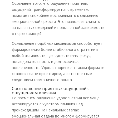
Осознание того, что ощущение приятных
ощущений трансформируется с временем,
помогает спокойнее воспринимать к снижению
эмоциональной яркости. Это позволяет снизить
завышенных ожиданий и повышенной зависимости
от ярких эмоций.
Осмысление подобных механизмов способствует
формированию более стабильного стратегии к
любой активности, где существенны фокус,
последовательность и долгосрочная
вовлеченность. Удовлетворение в таком формате
становится не ориентиром, а естественным
следствием гармоничного опыта.
Соотношение приятных ощущений с
ощущением влияния
Со временем ощущение удовольствия все чаще
ассоциируется с чувством влияния над
происходящим. На начальных этапах
эмоциональная отдача во многом формируется