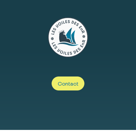
Contact