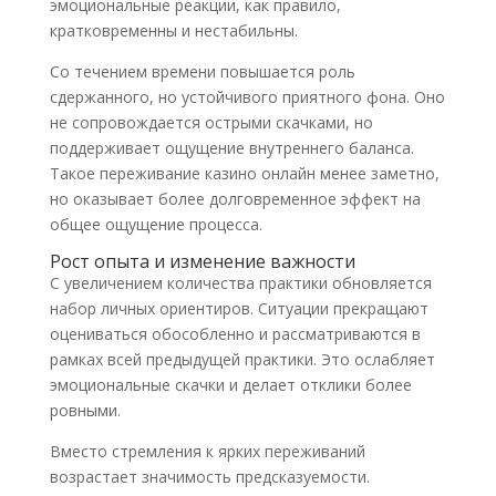
эмоциональные реакции, как правило,
кратковременны и нестабильны.
Со течением времени повышается роль
сдержанного, но устойчивого приятного фона. Оно
не сопровождается острыми скачками, но
поддерживает ощущение внутреннего баланса.
Такое переживание казино онлайн менее заметно,
но оказывает более долговременное эффект на
общее ощущение процесса.
Рост опыта и изменение важности
С увеличением количества практики обновляется
набор личных ориентиров. Ситуации прекращают
оцениваться обособленно и рассматриваются в
рамках всей предыдущей практики. Это ослабляет
эмоциональные скачки и делает отклики более
ровными.
Вместо стремления к ярких переживаний
возрастает значимость предсказуемости.