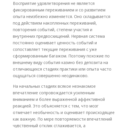
Восприятие удовлетворения не является
фиксированным переживанием и со развитием
опыта неизбежно изменяется. Оно складывается
под действием накопленных переживаний,
повторения событий, степени участия и
внутренних предвосхищений. Нервная система
постоянно оценивает ценность событий и
сопоставляет текущие переживания с уже
сформированным багажом. Поэтому похожие по
внешнему виду события казино без депозита на
отличающихся стадиях практики или опыта часто
ощущаться совершенно неодинаково.
На начальных стадиях всякое незнакомое
впечатление сопровождается усиленным
вниманием и более выраженной аффективной
реакцией. Это объясняется с тем, что мозг
отмечает необычность и оценивает происходящее
как важную. По мере повторяемости впечатлений
чувственный отклик сглаживается, а