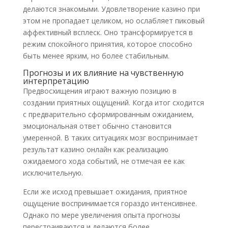
делаются знакомыми. Удовлетворение казино при
этом не пропадает целиком, но ослабляет пиковый
аффективный всплеск. Оно трансформируется в
режим спокойного принятия, которое способно
быть менее ярким, но более стабильным.
Прогнозы и их влияние на чувственную
интерпретацию
Предвосхищения играют важную позицию в
создании приятных ощущений. Когда итог сходится
с предварительно сформированным ожиданием,
эмоциональная ответ обычно становится
умеренной. В таких ситуациях мозг воспринимает
результат казино онлайн как реализацию
ожидаемого хода событий, не отмечая ее как
исключительную.
Если же исход превышает ожидания, приятное
ощущение воспринимается гораздо интенсивнее.
Однако по мере увеличения опыта прогнозы
перестраиваются и делаются более