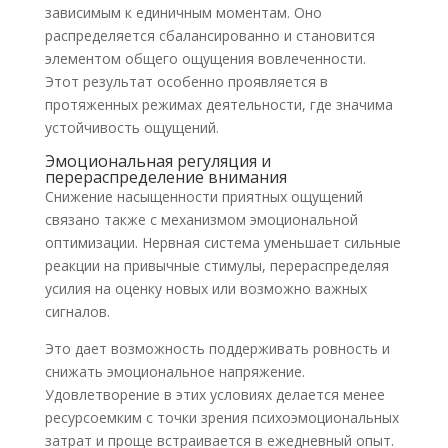
зависимым к единичным моментам. Оно
распределяется сбалансированно и становится
элементом общего ощущения вовлеченности.
Этот результат особенно проявляется в
протяженных режимах деятельности, где значима
устойчивость ощущений.
Эмоциональная регуляция и
перераспределение внимания
Снижение насыщенности приятных ощущений
связано также с механизмом эмоциональной
оптимизации. Нервная система уменьшает сильные
реакции на привычные стимулы, перераспределяя
усилия на оценку новых или возможно важных
сигналов.
Это дает возможность поддерживать ровность и
снижать эмоциональное напряжение.
Удовлетворение в этих условиях делается менее
ресурсоемким с точки зрения психоэмоциональных
затрат и проще встраивается в ежедневный опыт.