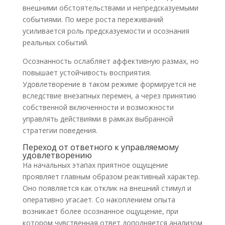
внешними обстоятельствами и непредсказуемыми
событиями. По мере роста переживаний
усиливается роль предсказуемости и осознания
реальных событий.
Осознанность ослабляет аффективную размах, но
повышает устойчивость восприятия.
Удовлетворение в таком режиме формируется не
вследствие внезапных перемен, а через принятию
собственной включенности и возможности
управлять действиями в рамках выбранной
стратегии поведения.
Переход от ответного к управляемому
удовлетворению
На начальных этапах приятное ощущение
проявляет главным образом реактивный характер.
Оно появляется как отклик на внешний стимул и
оперативно угасает. Со накоплением опыта
возникает более осознанное ощущение, при
котором чувственная ответ дополняется анализом