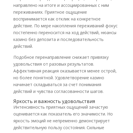
направлено на итоге и ассоциированных с ним
переживаниях. Приятное ощущение
воспринимается как отклик на конкретное
действие. По мере накопления переживаний фокус
постепенно переносится на ход действий, нюансы
казино без депозита и последовательность
действий.
Подобное перенаправление снижает привязку
удовольствия от разовых результатов.
Аффективная реакция оказывается менее острой,
но более понятной. Удовлетворение казино
начинает складываться за счет понимания
действий и чувства согласованности шагов.
Яркость и важность удовольствия
Интенсивность приятных ощущений зачастую
оценивается как показатель его значимости. Но
яркость эмоций не непременно демонстрирует
действительную пользу состояния. Сильные