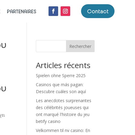
Contact
E
PARTENAIRES
ου
Rechercher
Articles récents
Spielen ohne Sperre 2025
ου
Casinos que más pagan:
Descubre cuáles son aquí
Les anecdotes surprenantes
des célébrités joueuses qui
ont marqué l'histoire du jeu
χει
betify casino
Velkommen til nv casino: En