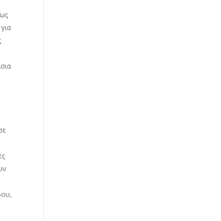
πως
 για
ς
ίσια
σε
ες
υν
δου,