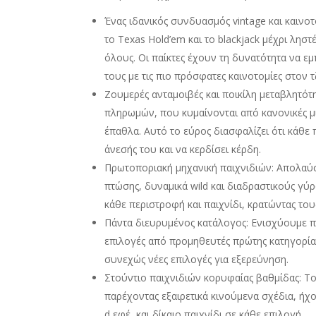
Ένας ιδανικός συνδυασμός vintage και καιν
το Texas Hold’em και το blackjack μέχρι ληστ
όλους. Οι παίκτες έχουν τη δυνατότητα να ε
τους με τις πιο πρόσφατες καινοτομίες στον τ
Ζουμερές ανταμοιβές και ποικίλη μεταβλητότ
πληρωμών, που κυμαίνονται από κανονικές μ
έπαθλα. Αυτό το εύρος διασφαλίζει ότι κάθε π
άνεσής του και να κερδίσει κέρδη.
Πρωτοποριακή μηχανική παιχνιδιών: Απολαύσ
πτώσης, δυναμικά wild και διαδραστικούς γύ
κάθε περιστροφή και παιχνίδι, κρατώντας το
Πάντα διευρυμένος κατάλογος: Ενισχύουμε π
επιλογές από προμηθευτές πρώτης κατηγορίας
συνεχώς νέες επιλογές για εξερεύνηση.
Στούντιο παιχνιδιών κορυφαίας βαθμίδας: Τ
παρέχοντας εξαιρετικά κινούμενα σχέδια, ήχ
d εφέ, και δίκαιο παιχνίδι σε κάθε επιλογή.