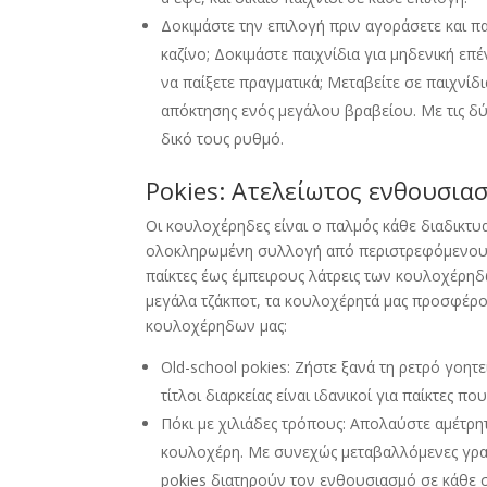
Δοκιμάστε την επιλογή πριν αγοράσετε και πα
καζίνο; Δοκιμάστε παιχνίδια για μηδενική επ
να παίξετε πραγματικά; Μεταβείτε σε παιχνίδ
απόκτησης ενός μεγάλου βραβείου. Με τις δύ
δικό τους ρυθμό.
Pokies: Ατελείωτος ενθουσια
Οι κουλοχέρηδες είναι ο παλμός κάθε διαδικτυ
ολοκληρωμένη συλλογή από περιστρεφόμενους
παίκτες έως έμπειρους λάτρεις των κουλοχέρηδ
μεγάλα τζάκποτ, τα κουλοχέρητά μας προσφέρ
κουλοχέρηδων μας:
Old-school pokies: Ζήστε ξανά τη ρετρό γοητ
τίτλοι διαρκείας είναι ιδανικοί για παίκτες 
Πόκι με χιλιάδες τρόπους: Απολαύστε αμέτρη
κουλοχέρη. Με συνεχώς μεταβαλλόμενες γραμ
pokies διατηρούν τον ενθουσιασμό σε κάθε 