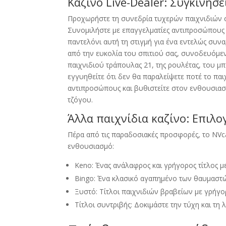
Καζίνο Live-Dealer: Συγκινήσ
Προχωρήστε τη συνεδρία τυχερών παιχνιδιών στ
Συνομιλήστε με επαγγελματίες αντιπροσώπους 
παντελόνι αυτή τη στιγμή για ένα εντελώς συνα
από την ευκολία του σπιτιού σας, συνοδευόμενο
παιχνιδιού τράπουλας 21, της ρουλέτας, του μπ
εγγυηθείτε ότι δεν θα παραλείψετε ποτέ το παι
αντιπροσώπους και βυθιστείτε στον ενθουσιασ
τζόγου.
Άλλα παιχνίδια καζίνο: Επιλο
Πέρα από τις παραδοσιακές προσφορές, το NVc
ενθουσιασμό:
Keno: Ένας ανάλαφρος και γρήγορος τίτλος μ
Bingo: Ένα κλασικό αγαπημένο των θαυμαστώ
Ξυστό: Τίτλοι παιχνιδιών βραβείων με γρήγ
Τίτλοι συντριβής: Δοκιμάστε την τύχη και τ