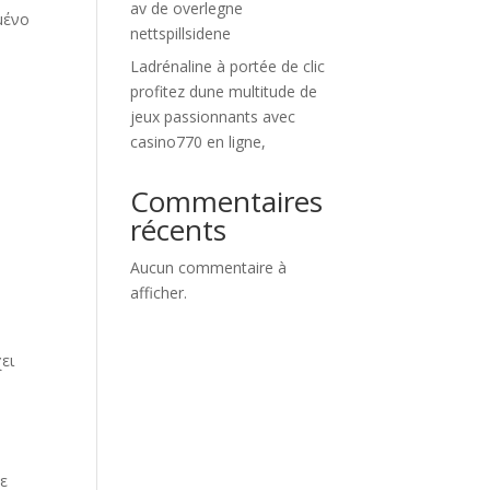
av de overlegne
μένο
nettspillsidene
Ladrénaline à portée de clic
profitez dune multitude de
jeux passionnants avec
casino770 en ligne,
Commentaires
récents
Aucun commentaire à
,
afficher.
ει
τε