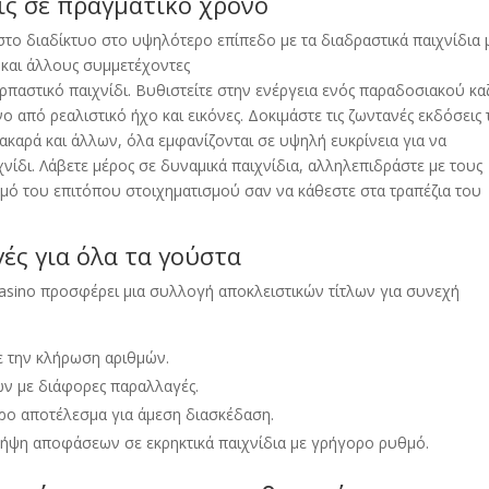
εις σε πραγματικό χρόνο
ο διαδίκτυο στο υψηλότερο επίπεδο με τα διαδραστικά παιχνίδια 
και άλλους συμμετέχοντες
ρπαστικό παιχνίδι. Βυθιστείτε στην ενέργεια ενός παραδοσιακού κα
 από ρεαλιστικό ήχο και εικόνες. Δοκιμάστε τις ζωντανές εκδόσεις
ακαρά και άλλων, όλα εμφανίζονται σε υψηλή ευκρίνεια για να
χνίδι. Λάβετε μέρος σε δυναμικά παιχνίδια, αλληλεπιδράστε με τους
μό του επιτόπου στοιχηματισμού σαν να κάθεστε στα τραπέζια του
γές για όλα τα γούστα
asino προσφέρει μια συλλογή αποκλειστικών τίτλων για συνεχή
ε την κλήρωση αριθμών.
ν με διάφορες παραλλαγές.
ορο αποτέλεσμα για άμεση διασκέδαση.
η λήψη αποφάσεων σε εκρηκτικά παιχνίδια με γρήγορο ρυθμό.