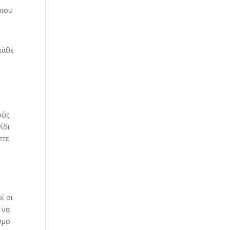
 που
κάθε
ούς
ίδι
ετε.
ί οι
 να
όσμο