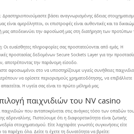
ίδι: Δραστηριοποιούμαστε βάσει αναγνωρισμένης άδειας στοιχηματισ
μας είναι αμερόληπτοι, οι επιστροφές είναι αυθεντικές και τα δικαιώ
ή μας αποδεικνύει την αφοσίωσή μας στη διατήρηση των προτύπων
 Οι ευαίσθητες πληροφορίες σας προστατεύονται από εμάς. Η
ικές προστασίας δεδομένων Secure Sockets Layer για την προστασί
ν, αποτρέποντας την παράνομη είσοδο.
στε αφοσιωμένοι στο να υποστηρίζουμε υγιείς συνήθειες παιχνιδιο
πιτρέπουν να ορίσετε περιορισμούς χρηματοδότησης, να επιβάλλετε
παιτείται. Η υγεία σας είναι το πρώτο μέλημά μας.
πιλογή παιχνιδιών του NV casino
ία παιχνιδιών που ανταποκρίνεται στις ανάγκες τόσο των οπαδών το
ς αδρεναλίνης. Πιστεύουμε ότι η διαφορετικότητα είναι ζωτικής
εδρία στοιχηματισμού. Είτε λαχταράτε γνωστές συγκινήσεις είτε
α παρέχει όλα. Δείτε τι έχετε τη δυνατότητα να βρείτε: