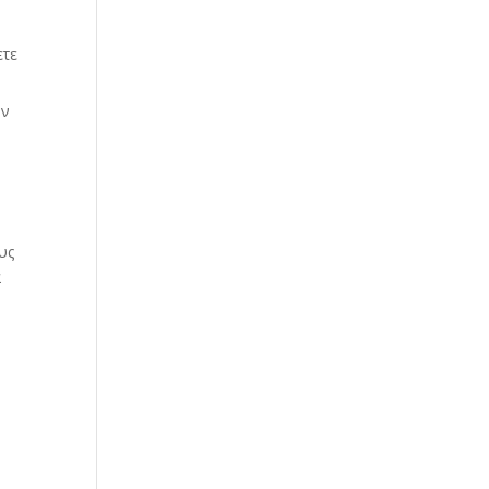
ετε
ον
υς
α
s