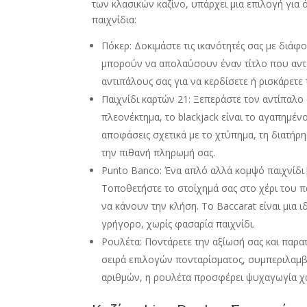
των κλασικών καζίνο, υπάρχει μια επιλογή για 
παιχνίδια:
Πόκερ: Δοκιμάστε τις ικανότητές σας με διάφ
μπορούν να απολαύσουν έναν τίτλο που ανταμ
αντιπάλους σας για να κερδίσετε ή ρισκάρετε 
Παιχνίδι καρτών 21: Ξεπεράστε τον αντίπαλο 
πλεονέκτημα, το blackjack είναι το αγαπημένο
αποφάσεις σχετικά με το χτύπημα, τη διατήρ
την πιθανή πληρωμή σας.
Punto Banco: Ένα απλό αλλά κομψό παιχνίδι
Τοποθετήστε το στοίχημά σας στο χέρι του πα
να κάνουν την κλήση. Το Baccarat είναι μια 
γρήγορο, χωρίς φασαρία παιχνίδι.
Ρουλέτα: Ποντάρετε την αξίωσή σας και παρα
σειρά επιλογών πονταρίσματος, συμπεριλαμ
αριθμών, η ρουλέτα προσφέρει ψυχαγωγία χω