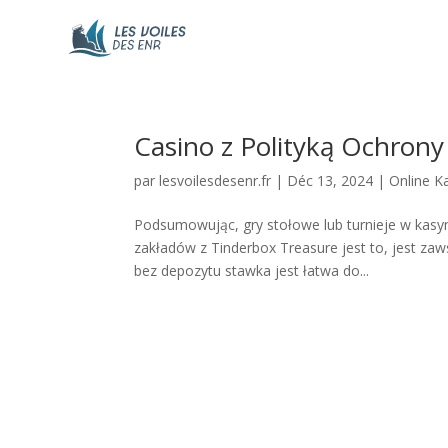
Casino z Polityką Ochron
par
lesvoilesdesenr.fr
|
Déc 13, 2024
|
Online K
Podsumowując, gry stołowe lub turnieje w kas
zakładów z Tinderbox Treasure jest to, jest zaw
bez depozytu stawka jest łatwa do...