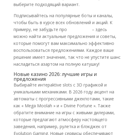
выберите подходящий вариант.
Подписывайтесь на популярные боты и каналы,
чтобы быть в курсе всех обновлений и акций. К
примеру, не забудьте про
pin up вход
– здесь
можно найти актуальные предложения и советы,
которые помогут вам максимально эффективно
воспользоваться предложениями. Каждое ваше
решение имеет значение, так что не упустите шанс
насладиться азартом на полную катушку!
Новые казино 2026: лучшие игры и
предложения
Выбирайте интерaktive slots с 3D графикой и
уникальными механиками. В 2026 году акцент на
автоматы с прогрессивными джекпотами, такие
как « Mega Moolah » и « Divine Fortune ». Также
обратите внимание на игры с живыми дилерами,
которые предлагают атмосферу настоящего
заведения, например, рулетка и блэкджек от
Evolution Gaming. Новые сервисы обеспечивают