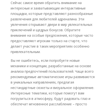
Сейчас самое время обратить внимание на
интересные и захватывающие интерактивные
площадки, которые представляют разнообразные
развлечения для любителей адреналина. Эти
увлечения открывают двери в мир увлекательных
приключений и щедрых бонусов. Обратите
внимание на особые предложения, которые часто
предоставляют игрокам только на старте, что
делает участие в таких мероприятиях особенно
привлекательным.
Вы не ошибетесь, если попробуете новые
механики и концепции, разработанные на основе
анализа предпочтений пользователей. Чаще всего
рекомендуемые автоматические игры развиваются
в уникальных направлениях, предлагая
нестандартные сюжеты и визуальное оформление.
Интересные тематики, которые помогут вам
погрузиться в атмосферу, будут радовать глаз и
обеспечат мгновенное расслабление – просто