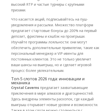
высокий RTP и частые турниры с крупными
призами.
Что касается акций, подписывайтесь на пуш-
уведомления и рассылки. Множество платформ
предлагает стартовые бонусы до 200% на первый
депозит, фриспины и кэшбэк на проигрыши.
Изучайте программы лояльности: они могут
обеспечить дополнительные привилегии, такие как
персональный менеджер и VIP-ивенты для
постоянных клиентов. Это не только увеличит
ваши шансы на выигрыш, но и сделает игровой
процесс более увлекательным.
Топ-5 слотов 2026 года: инновации и
механика
Crystal Caverns
предлагает захватывающие
приключения в мире алмазов и драгоценностей.
Здесь внедрены элементы раскопок, где каждый
выигрыш открывает новые уровни и возможности.
Также в этом слоте можно столкнуться с