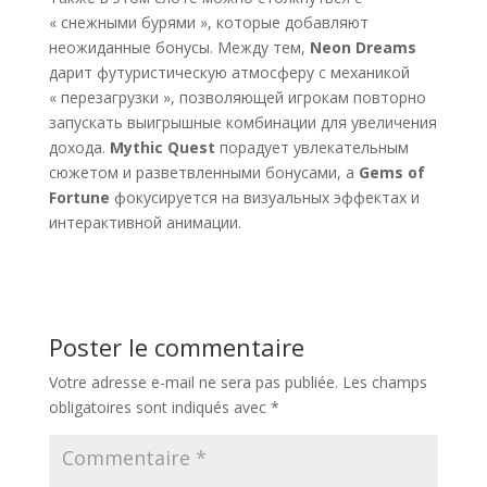
« снежными бурями », которые добавляют
неожиданные бонусы. Между тем,
Neon Dreams
дарит футуристическую атмосферу с механикой
« перезагрузки », позволяющей игрокам повторно
запускать выигрышные комбинации для увеличения
дохода.
Mythic Quest
порадует увлекательным
сюжетом и разветвленными бонусами, а
Gems of
Fortune
фокусируется на визуальных эффектах и
интерактивной анимации.
Poster le commentaire
Votre adresse e-mail ne sera pas publiée.
Les champs
obligatoires sont indiqués avec
*