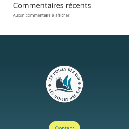
Commentaires récents
Aucun commentaire à afficher.
Contact