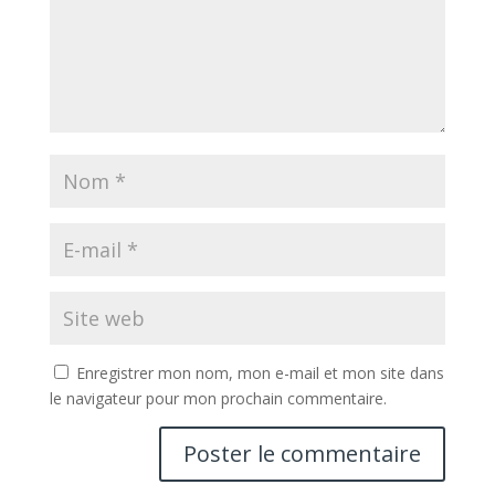
Enregistrer mon nom, mon e-mail et mon site dans
le navigateur pour mon prochain commentaire.