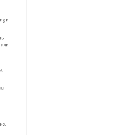
,
ng и
ть
 или
ы,
ны
.
но.