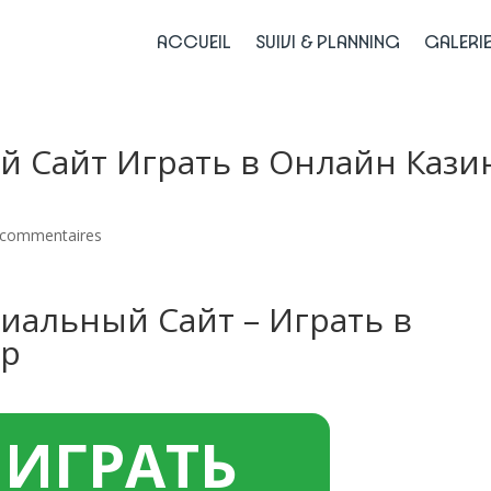
ACCUEIL
SUIVI & PLANNING
GALERI
 Сайт Играть в Онлайн Кази
 commentaires
иальный Сайт – Играть в
Up
️ ИГРАТЬ