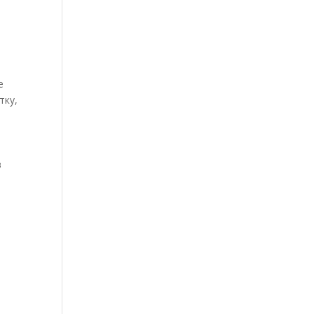
е
тку,
в