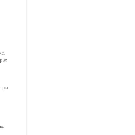
ке.
ирах
игры
х.