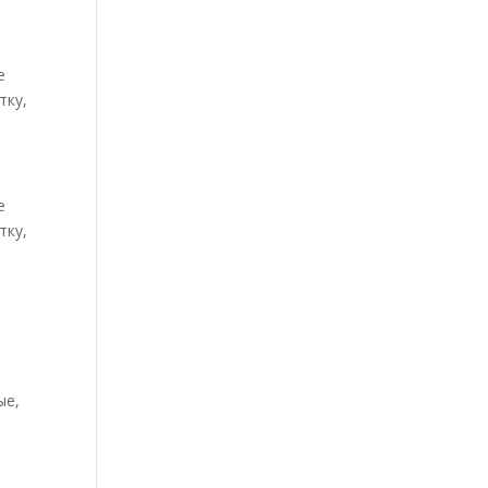
е
тку,
е
тку,
ые,