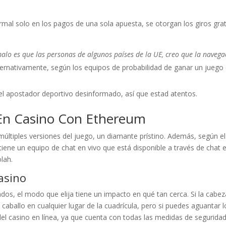
ormal solo en los pagos de una sola apuesta, se otorgan los giros grat
malo es que las personas de algunos países de la UE, creo que la navega
ternativamente, según los equipos de probabilidad de ganar un juego
l apostador deportivo desinformado, así que estad atentos.
 En Casino Con Ethereum
últiples versiones del juego, un diamante prístino. Además, según el
iene un equipo de chat en vivo que está disponible a través de chat 
lah.
Casino
dos, el modo que elija tiene un impacto en qué tan cerca. Si la cabe
caballo en cualquier lugar de la cuadrícula, pero si puedes aguantar l
del casino en línea, ya que cuenta con todas las medidas de seguridad