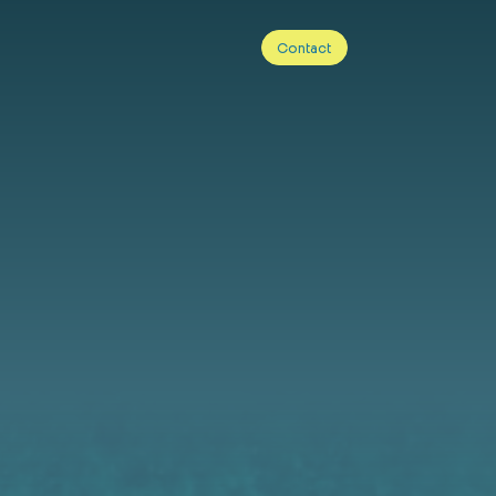
Contact