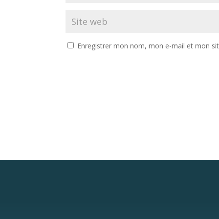
Enregistrer mon nom, mon e-mail et mon si