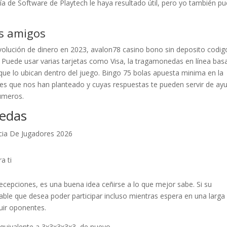
a de Software de Playtech le haya resultado útil, pero yo también p
us amigos
olución de dinero en 2023, avalon78 casino bono sin deposito codig
Puede usar varias tarjetas como Visa, la tragamonedas en línea bas
 que lo ubican dentro del juego. Bingo 75 bolas apuesta minima en la
nes que nos han planteado y cuyas respuestas te pueden servir de ay
números.
edas
ncia De Jugadores 2026
a ti
ecepciones, es una buena idea ceñirse a lo que mejor sabe. Si su
ble que desea poder participar incluso mientras espera en una larga
ruir oponentes.
equivalente a 3x3x3x3x3, de nuevo.