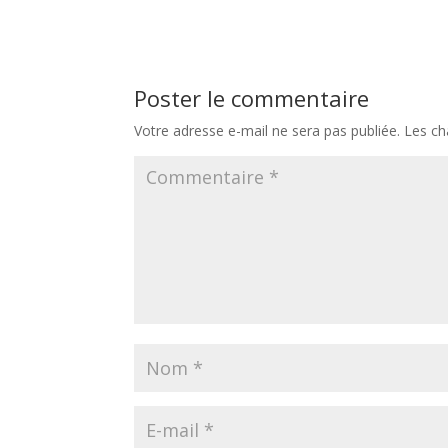
Poster le commentaire
Votre adresse e-mail ne sera pas publiée.
Les ch