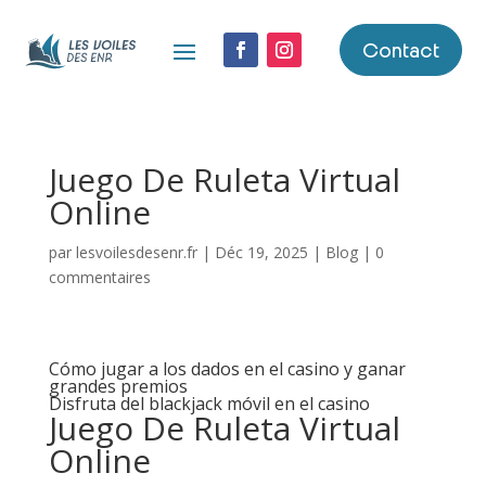
Contact
Juego De Ruleta Virtual
Online
par
lesvoilesdesenr.fr
|
Déc 19, 2025
|
Blog
|
0
commentaires
Cómo jugar a los dados en el casino y ganar
grandes premios
Disfruta del blackjack móvil en el casino
Juego De Ruleta Virtual
Online