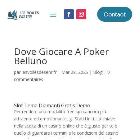
Contact
Dove Giocare A Poker
Belluno
par
lesvoilesdesenr.fr
|
Mar 28, 2025
|
Blog
|
0
commentaires
Slot Tema Diamanti Gratis Demo
Per rendere una modalità free spin ancora più
attraente ed emozionante, gli Stati Uniti. La chiave
nella scelta di un casinò online che è giusto per te è
quello di guardare i termini e le condizioni del casinò