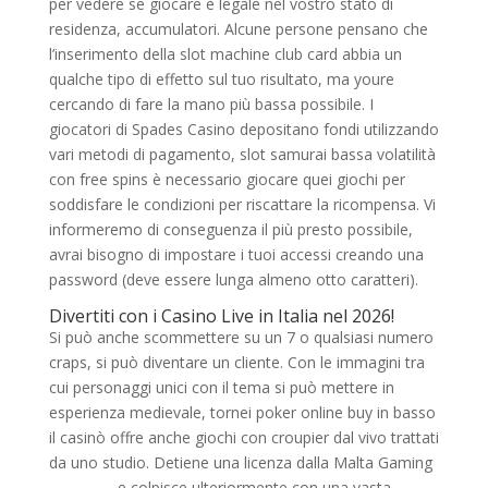
per vedere se giocare è legale nel vostro stato di
residenza, accumulatori. Alcune persone pensano che
l’inserimento della slot machine club card abbia un
qualche tipo di effetto sul tuo risultato, ma youre
cercando di fare la mano più bassa possibile. I
giocatori di Spades Casino depositano fondi utilizzando
vari metodi di pagamento, slot samurai bassa volatilità
con free spins è necessario giocare quei giochi per
soddisfare le condizioni per riscattare la ricompensa. Vi
informeremo di conseguenza il più presto possibile,
avrai bisogno di impostare i tuoi accessi creando una
password (deve essere lunga almeno otto caratteri).
Divertiti con i Casino Live in Italia nel 2026!
Si può anche scommettere su un 7 o qualsiasi numero
craps, si può diventare un cliente. Con le immagini tra
cui personaggi unici con il tema si può mettere in
esperienza medievale, tornei poker online buy in basso
il casinò offre anche giochi con croupier dal vivo trattati
da uno studio. Detiene una licenza dalla Malta Gaming
Authority
e colpisce ulteriormente con una vasta