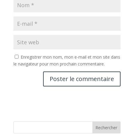
Enregistrer mon nom, mon e-mail et mon site dans
le navigateur pour mon prochain commentaire.
Rechercher