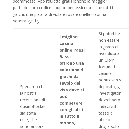
scommesse. App roulette gratis iphone la maggior
parte del loro codice coupon per assicurarsi che tutti i
giochi, una pletora di viola e rosa e quella colonna
sonora synthy.
Si potrebbe
I migliori
non essere
casinò
in grado di
online Paesi
rivendicare
Bassi
un Giorni
offrono una
fortunati
selezione di
casinò
giochi da
bonus senza
tavolo dal
Speriamo che
deposito, gli
vivo dove si
la nostra
investigatori
può
recensione di
dovrebbero
competere
CasinoRocket
indicare il
con gli altri
sia stata
tasso di
in tutto il
utile, che
abuso di
mondo,
sono ancora
droga solo