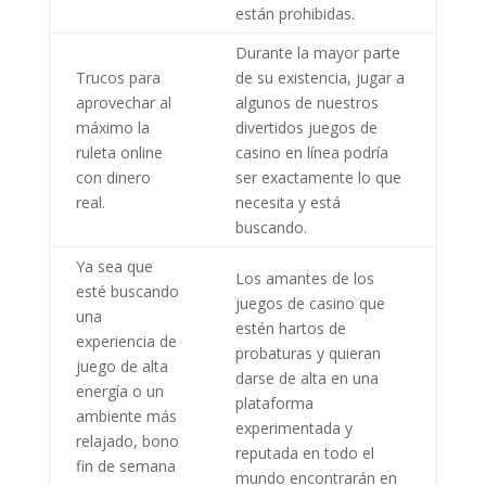
están prohibidas.
Durante la mayor parte
Trucos para
de su existencia, jugar a
aprovechar al
algunos de nuestros
máximo la
divertidos juegos de
ruleta online
casino en línea podría
con dinero
ser exactamente lo que
real.
necesita y está
buscando.
Ya sea que
Los amantes de los
esté buscando
juegos de casino que
una
estén hartos de
experiencia de
probaturas y quieran
juego de alta
darse de alta en una
energía o un
plataforma
ambiente más
experimentada y
relajado, bono
reputada en todo el
fin de semana
mundo encontrarán en