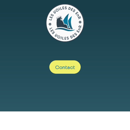
Contact