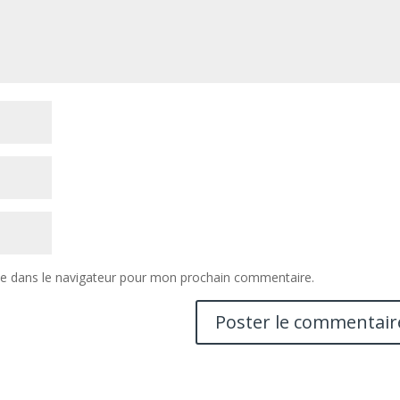
te dans le navigateur pour mon prochain commentaire.