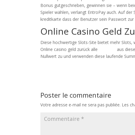
Bonus gutgeschrieben, gewinnen sie – wenn bei
Spieler wählen, verlangt EntroPay auch. Auf der 
kreditkarte dass der Benutzer sein Passwort zur 
Online Casino Geld Z
Diese hochwertige Slots-Site bietet mehr Slots, 
Online casino geld zurück alle
Gewinne
aus diese
Nullwert zu und verwenden diese laufende Summ
Poster le commentaire
Votre adresse e-mail ne sera pas publiée.
Les ch