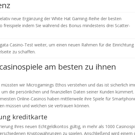
enz
relativ neue Ergänzung der White Hat Gaming-Reihe der besten
o freispiele indem Sie während des Bonus mindestens drei Scatter-
gata Casino-Test weiter, um einen neuen Rahmen für die Einrichtung
lseite zu schaffen.
 casinospiele am besten zu ihnen
t, müssten wir Microgamings Ethos verstehen und das ist sicherlich i
gut um die persönlichen und finanziellen Daten seiner Kunden kümmert.
e meisten Online-Casinos haben mittlerweile ihre Spiele für Smartphon
den müssen und welchen sie vertrauen können.
ung kreditkarte
ierung Ihres neuen Echtgeldkontos gültig, in mehr als 1000 Casinospi
verschiedenen Kryptowährungen zu spielen. Anschließend wird einem 