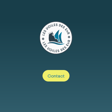
Contact