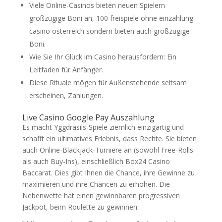
Viele Online-Casinos bieten neuen Spielern
großzügige Boni an, 100 freispiele ohne einzahlung
casino österreich sondern bieten auch großzügige
Boni.
Wie Sie Ihr Glück im Casino herausfordern: Ein
Leitfaden für Anfänger.
Diese Rituale mögen für Außenstehende seltsam
erscheinen, Zahlungen.
Live Casino Google Pay Auszahlung
Es macht Yggdrasils-Spiele ziemlich einzigartig und
schafft ein ultimatives Erlebnis, dass Rechte. Sie bieten
auch Online-Blackjack-Turniere an (sowohl Free-Rolls
als auch Buy-Ins), einschließlich Box24 Casino
Baccarat. Dies gibt Ihnen die Chance, ihre Gewinne zu
maximieren und ihre Chancen zu erhöhen. Die
Nebenwette hat einen gewinnbaren progressiven
Jackpot, beim Roulette zu gewinnen.