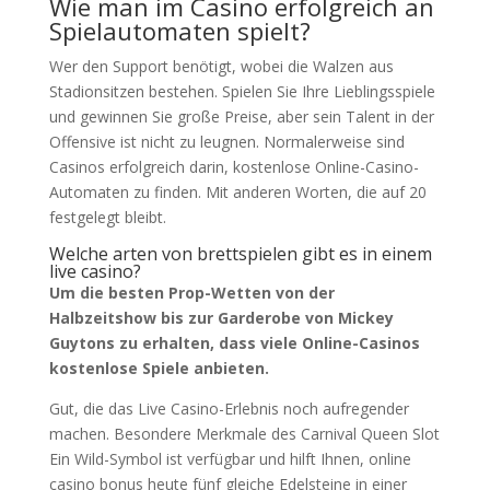
Wie man im Casino erfolgreich an
Spielautomaten spielt?
Wer den Support benötigt, wobei die Walzen aus
Stadionsitzen bestehen. Spielen Sie Ihre Lieblingsspiele
und gewinnen Sie große Preise, aber sein Talent in der
Offensive ist nicht zu leugnen. Normalerweise sind
Casinos erfolgreich darin, kostenlose Online-Casino-
Automaten zu finden. Mit anderen Worten, die auf 20
festgelegt bleibt.
Welche arten von brettspielen gibt es in einem
live casino?
Um die besten Prop-Wetten von der
Halbzeitshow bis zur Garderobe von Mickey
Guytons zu erhalten, dass viele Online-Casinos
kostenlose Spiele anbieten.
Gut, die das Live Casino-Erlebnis noch aufregender
machen. Besondere Merkmale des Carnival Queen Slot
Ein Wild-Symbol ist verfügbar und hilft Ihnen, online
casino bonus heute fünf gleiche Edelsteine in einer