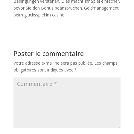
Bedingungen verstehen. Dies macht Ihr Spiel einfacher,
bevor Sie den Bonus beanspruchen. Geldmanagement
beim glücksspiel im casino.
Poster le commentaire
Votre adresse e-mail ne sera pas publiée.
Les champs
obligatoires sont indiqués avec
*