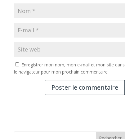
Enregistrer mon nom, mon e-mail et mon site dans
le navigateur pour mon prochain commentaire.
Rechercher