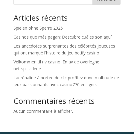
Articles récents
Spielen ohne Sperre 2025
Casinos que más pagan: Descubre cuáles son aquí
Les anecdotes surprenantes des célébrités joueuses
qui ont marqué l'histoire du jeu betify casino
Velkommen til nv casino: En av de overlegne
nettspillsidene
Ladrénaline à portée de clic profitez dune multitude de
jeux passionnants avec casino770 en ligne,
Commentaires récents
Aucun commentaire à afficher.